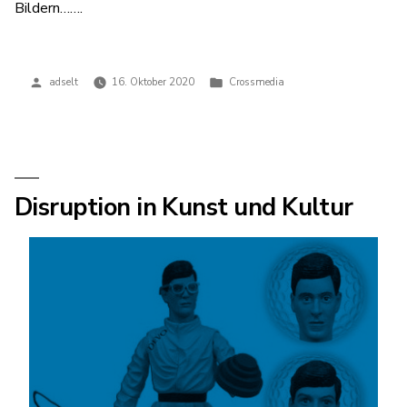
Bildern…….
Veröffentlicht
Veröffentlicht
adselt
16. Oktober 2020
Crossmedia
von
in
Disruption in Kunst und Kultur