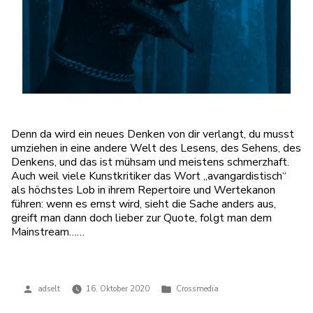
Denn da wird ein neues Denken von dir verlangt, du musst
umziehen in eine andere Welt des Lesens, des Sehens, des
Denkens, und das ist mühsam und meistens schmerzhaft.
Auch weil viele Kunstkritiker das Wort „avangardistisch“
als höchstes Lob in ihrem Repertoire und Wertekanon
führen: wenn es ernst wird, sieht die Sache anders aus,
greift man dann doch lieber zur Quote, folgt man dem
Mainstream……
Veröffentlicht
Veröffentlicht
adselt
16. Oktober 2020
Crossmedia
von
in