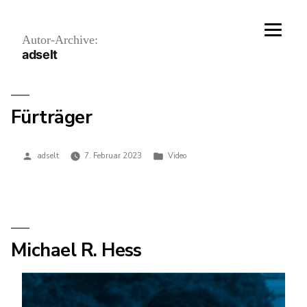
Zum
Inhalt
springen
Autor-Archive:
adselt
Fürträger
Veröffentlicht
Veröffentlicht
adselt
7. Februar 2023
Video
von
in
Michael R. Hess