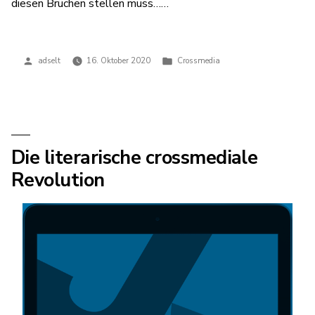
diesen Brüchen stellen muss……
Veröffentlicht
Veröffentlicht
adselt
16. Oktober 2020
Crossmedia
von
in
Die literarische crossmediale
Revolution