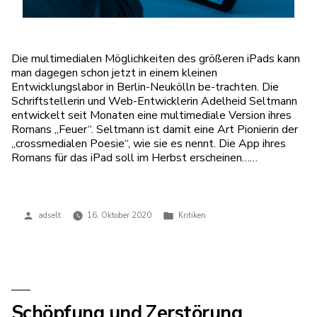
Die multimedialen Möglichkeiten des größeren iPads kann
man dagegen schon jetzt in einem kleinen
Entwicklungslabor in Berlin-Neukölln be-trachten. Die
Schriftstellerin und Web-Entwicklerin Adelheid Seltmann
entwickelt seit Monaten eine multimediale Version ihres
Romans „Feuer“. Seltmann ist damit eine Art Pionierin der
„crossmedialen Poesie“, wie sie es nennt. Die App ihres
Romans für das iPad soll im Herbst erscheinen……
Veröffentlicht
Veröffentlicht
adselt
16. Oktober 2020
Kritiken
von
in
Schöpfung und Zerstörung