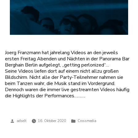
Joerg Franzmann hat jahrelang Videos an den jeweils
ersten Freitag Abenden und Nächten in der Panorama Bar
Berghain Berlin aufgelegt, „getting perlonized“…
Seine Videos liefen dort auf einem nicht allzu großen
Bildschirm. Nicht alle der Party-Teilnehmer nahmen sie
beim Tanzen wahr, die Musik stand im Vordergrund.
Dennoch waren die immer live gestreamten Videos häufig
die Highlights der Performances……….
Veröffentlicht
Veröffentlicht
adselt
16. Oktober 2020
Crossmedia
von
in