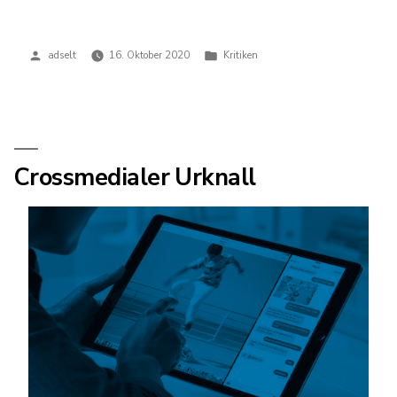
Veröffentlicht
Veröffentlicht
adselt
16. Oktober 2020
Kritiken
von
in
Crossmedialer Urknall