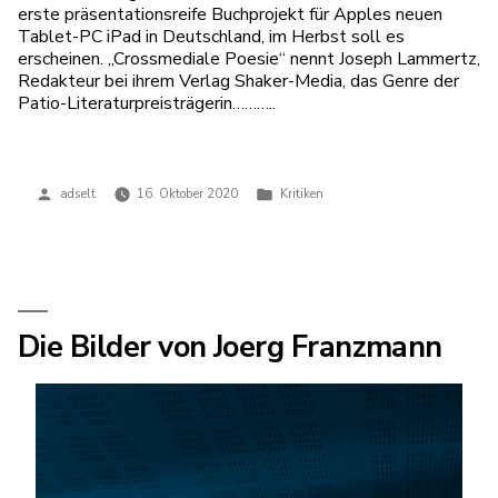
erste präsentationsreife Buchprojekt für Apples neuen
Tablet-PC iPad in Deutschland, im Herbst soll es
erscheinen. „Crossmediale Poesie“ nennt Joseph Lammertz,
Redakteur bei ihrem Verlag Shaker-Media, das Genre der
Patio-Literaturpreisträgerin………..
Veröffentlicht
Veröffentlicht
adselt
16. Oktober 2020
Kritiken
von
in
Die Bilder von Joerg Franzmann