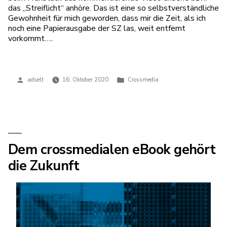
das „Streiflicht“ anhöre. Das ist eine so selbstverständliche
Gewohnheit für mich geworden, dass mir die Zeit, als ich
noch eine Papierausgabe der SZ las, weit entfernt
vorkommt…..
Veröffentlicht
Veröffentlicht
adselt
16. Oktober 2020
Crossmedia
von
in
Dem crossmedialen eBook gehört
die Zukunft